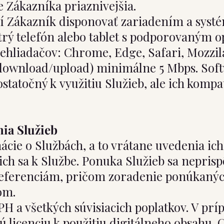
e Zákazníka priaznivejšia.
í Zákazník disponovať zariadením a syst
hytrý telefón alebo tablet s podporovaným
hliadačov: Chrome, Edge, Safari, Mozzila F
(download/upload) minimálne 5 Mbps. Softv
tatočný k využitiu Služieb, ale ich kompat
nia Služieb
cie o Službách, a to vrátane uvedenia ich
cich sa k Službe. Ponuka Služieb sa nepri
preferenciám, pričom zoradenie ponúkaný
om.
H a všetkých súvisiacich poplatkov. V pr
 licenciu k použitiu digitálneho obsahu. 