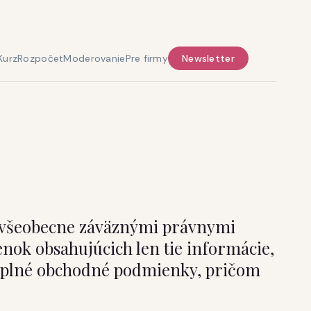
Kurz
Rozpočet
Moderovanie
Pre firmy
Newsletter
 všeobecne záväznými právnymi
nok obsahujúcich len tie informácie,
e úplné obchodné podmienky, pričom