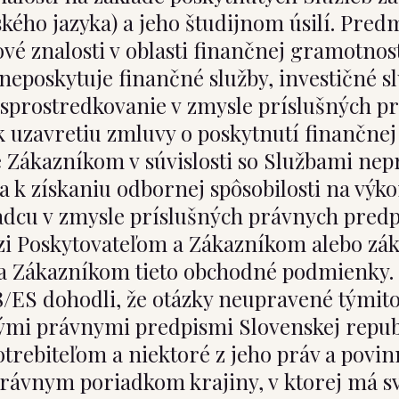
kého jazyka) a jeho študijnom úsilí. Pred
é znalosti v oblasti finančnej gramotnost
 neposkytuje finančné služby, investičné 
 sprostredkovanie v zmysle príslušných pr
uzavretiu zmluvy o poskytnutí finančnej 
 Zákazníkom v súvislosti so Službami nepr
va k získaniu odbornej spôsobilosti na výk
adcu v zmysle príslušných právnych predp
zi Poskytovateľom a Zákazníkom alebo zák
a Zákazníkom tieto obchodné podmienky. Z
008/ES dohodli, že otázky neupravené tým
mi právnymi predpismi Slovenskej republi
potrebiteľom a niektoré z jeho práv a pov
ávnym poriadkom krajiny, v ktorej má svo