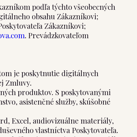
kazníkom podľa týchto všeobecných
igitálneho obsahu Zákazníkovi;
Poskytovateľa Zákazníkovi;
ova.com
. Prevádzkovateľom
om je poskytnutie digitálnych
ej Zmluvy.
 iných produktov. S poskytovanými
stvo, asistenčné služby, skúšobné
d, Excel, audiovizuálne materiály,
duševného vlastníctva Poskytovateľa.