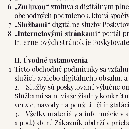
„Zmluvou“
zmluva s digitálnym pln
obchodných podmienok, ktorá spočíva 
„Službami“
digitálne služby Poskytov
„Internetovými stránkami“
portál 
Internetových stránok je Poskytovate
II. Úvodné ustanovenia
Tieto obchodné podmienky sa vzťahuj
služieb a/alebo digitálneho obsahu, 
2. Služby sú poskytované výlučne on
Službami sa neviaže žiadny konkrétny
verzie, návody na použitie či inštalác
3. Všetky materiály a informácie v 
a pod.) ktoré Zákazník obdrží v prie