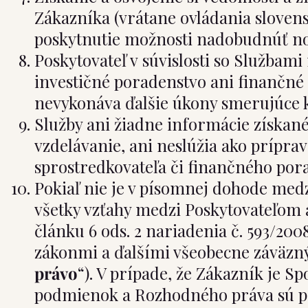
Zákazníka (vrátane ovládania slovens
poskytnutie možnosti nadobudnúť nov
Poskytovateľ v súvislosti so Službami
investičné poradenstvo ani finančné
nevykonáva ďalšie úkony smerujúce k 
Služby ani žiadne informácie získané
vzdelávanie, ani neslúžia ako prípra
sprostredkovateľa či finančného por
Pokiaľ nie je v písomnej dohode med
všetky vzťahy medzi Poskytovateľom 
článku 6 ods. 2 nariadenia č. 593/2
zákonmi a ďalšími všeobecne záväzný
právo
“). V prípade, že Zákazník je S
podmienok a Rozhodného práva sú pr