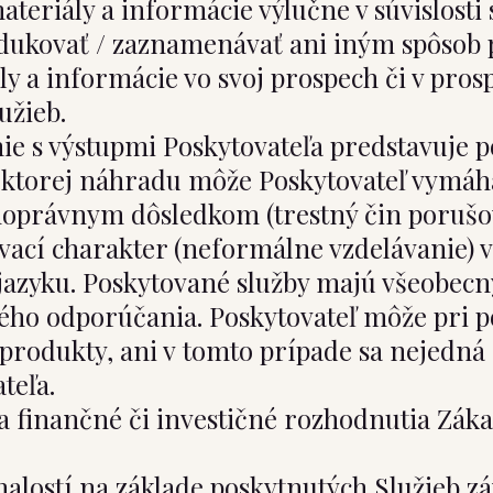
teriály a informácie výlučne v súvislosti 
odukovať / zaznamenávať ani iným spôsob 
ly a informácie vo svoj prospech či v prosp
užieb.
e s výstupmi Poskytovateľa predstavuje 
, ktorej náhradu môže Poskytovateľ vymáha
noprávnym dôsledkom (trestný čin porušo
ací charakter (neformálne vzdelávanie) v
jazyku. Poskytované služby majú všeobecný
ého odporúčania. Poskytovateľ môže pri po
produkty, ani v tomto prípade sa nejedná
teľa.
a finančné či investičné rozhodnutia Zák
znalostí na základe poskytnutých Služieb z