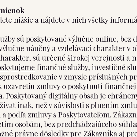
dmienok
 nižšie a nájdete v nich všetky informáci
Služby sú poskytované výlučne online, bez
ýlučne náučný a vzdelávací charakter v o
harakter, sú určené širokej verejnosti a
oskytujeme
finančné služby, investičné sl
 sprostredkovanie v zmysle príslušných pr
uzavretiu zmluvy o poskytnutí finančnej 
a
. Poskytovaný digitálny obsah je chráne
ívať inak, než v súvislosti s plnením zml
 podľa zmluvy s Poskytovateľom. Zákazník
tretím osobám, bez predchádzajúceho súhla
žné právne dôsledky pre Zákazníka aj pre