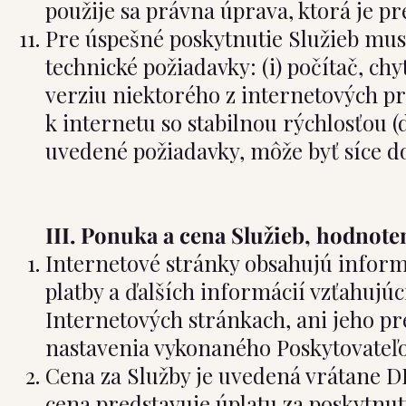
použije sa právna úprava, ktorá je pr
Pre úspešné poskytnutie Služieb mus
technické požiadavky: (i) počítač, c
verziu niektorého z internetových pre
k internetu so stabilnou rýchlosťou 
uvedené požiadavky, môže byť síce dos
III. Ponuka a cena Služieb, hodnote
Internetové stránky obsahujú informá
platby a ďalších informácií vzťahujú
Internetových stránkach, ani jeho 
nastavenia vykonaného Poskytovateľ
Cena za Služby je uvedená vrátane DP
cena predstavuje úplatu za poskytnutú