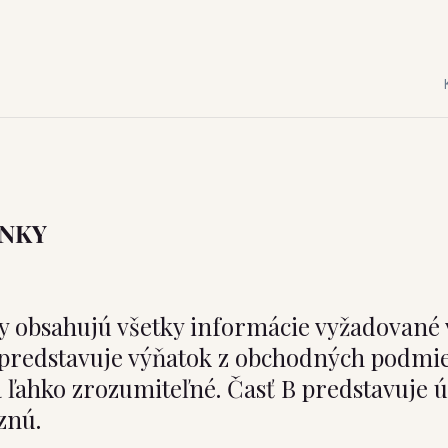
NKY
y obsahujú všetky informácie vyžadované
predstavuje výňatok z obchodných podmie
 a ľahko zrozumiteľné. Časť B predstavuj
znú.