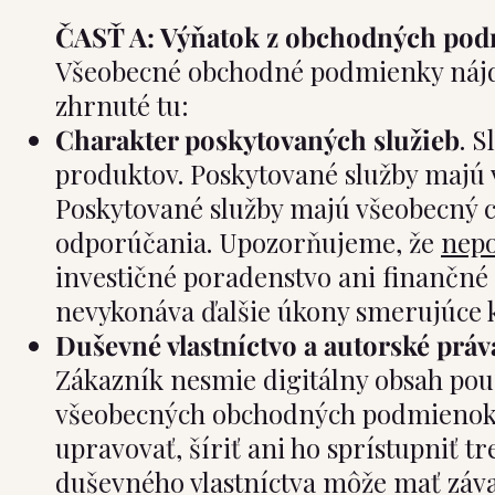
ČASŤ A: Výňatok z obchodných po
Všeobecné obchodné podmienky nájdete
zhrnuté tu:
Charakter poskytovaných služieb
. 
produktov. Poskytované služby majú v
Poskytované služby majú všeobecný c
odporúčania. Upozorňujeme, že
nep
investičné poradenstvo ani finančné
nevykonáva ďalšie úkony smerujúce k 
Duševné vlastníctvo a autorské práv
Zákazník nesmie digitálny obsah použ
všeobecných obchodných podmienok a
upravovať, šíriť ani ho sprístupniť 
duševného vlastníctva môže mať záva