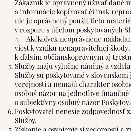
Zákazník je oprávnený užívať dané ma
a informácie kopírovať či inak repr
nie je oprávnený použiť tieto materiá
v rozpore s účelom poskytovaných Sl
4. Akékoľvek neoprávnené nakladani
viest k vzniku nenapraviteľnej škody
k ďalším občianskoprávnym aj trest
Služby majú výlučne náučný a vzdeláv
Služby sú poskytované v slovenskom 
verejnosti a nemajú charakter osobn
osobný názor na jednotlivé finančné 
o subjektívny osobný názor Poskytova
Poskytovateľ nenesie zodpovednosť z
Služby.
Získanie a osvojenie si vedomostí a 