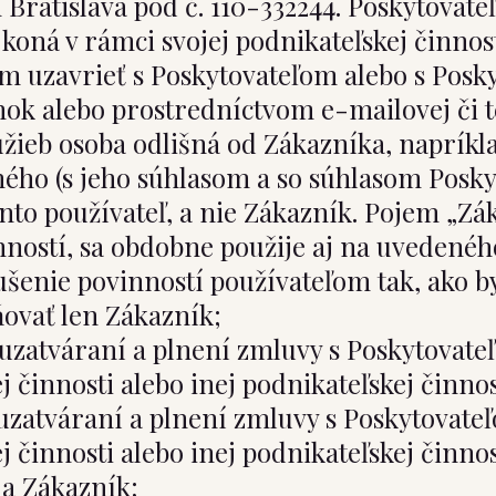
atislava pod č. 110-332244. Poskytovateľ
oná v rámci svojej podnikateľskej činnost
m uzavrieť s Poskytovateľom alebo s Pos
ok alebo prostredníctvom e-mailovej či t
ieb osoba odlišná od Zákazníka, napríkla
ho (s jeho súhlasom a so súhlasom Poskyt
nto používateľ, a nie Zákazník. Pojem „Zá
ností, sa obdobne použije aj na uvedenéh
šenie povinností používateľom tak, ako by 
ovať len Zákazník;
 uzatváraní a plnení zmluvy s Poskytovat
 činnosti alebo inej podnikateľskej činnos
 uzatváraní a plnení zmluvy s Poskytovate
 činnosti alebo inej podnikateľskej činnos
 a Zákazník;