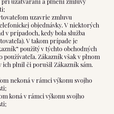
 pri uzatváraní a plnení zmluvy
i;
kytovateľom uzavrie zmluvu
elefonickej objednávky. V niektorých
d v prípadoch, kedy bola služba
ovateľa). V takom prípade je
kazník“ použitý v týchto obchodných
o používateľa. Zákazník však v plnom
ich plnil či porušil Zákazník sám.
eľom nekoná v rámci výkonu svojho
ti;
ľom koná v rámci výkonu svojho
ti;