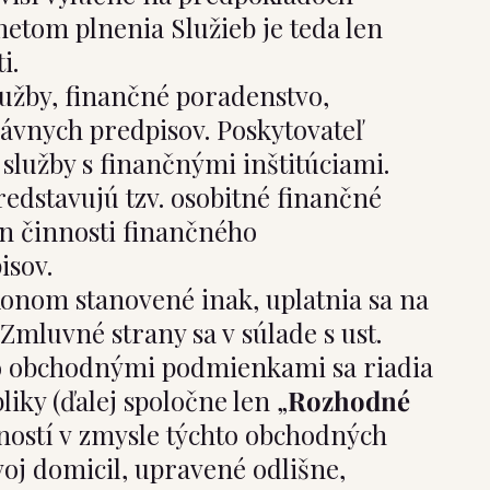
metom plnenia Služieb je teda len
i.
služby, finančné poradenstvo,
ávnych predpisov. Poskytovateľ
služby s finančnými inštitúciami.
edstavujú tzv. osobitné finančné
on činnosti finančného
isov.
onom stanovené inak, uplatnia sa na
mluvné strany sa v súlade s ust.
ito obchodnými podmienkami sa riadia
ky (ďalej spoločne len „
Rozhodné
inností v zmysle týchto obchodných
j domicil, upravené odlišne,