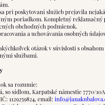
dám.
e sa pri poskytovaní služieb prejavila neja
amačným poriadkom. Kompletný reklamačný
eobecných obchodných podmienok.
spracovania a uchovávania osobných údajov
 akýchkoľvek otázok v súvislosti s obsaho
anými službami.
y
ok sa rozumie:
á, so sídlom, Karpatské námestie 7770/10A,
IČ: 1129259824, email:
info@janakubalova