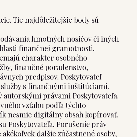
e. Tie najdôležitejšie body sú
 dodávania hmotných nosičov či iných
blasti finančnej gramotnosti.
 nemajú charakter osobného
užby, finančné poradenstvo,
ávnych predpisov. Poskytovateľ
služby s finančnými inštitúciami.
ný autorskými právami Poskytovateľa.
uvného vzťahu podľa týchto
 nesmie digitálny obsah kopírovať,
su Poskytovateľa. Porušenie práv
 akékoľvek ďalšie zúčastnené osoby,