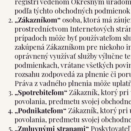
registri vedenom Okresným úradom Br
podľa týchto obchodných podmienok k
„Zákazníkom“
osoba, ktorá má záuje
prostredníctvom Internetových strán
prípadoch môže byť používateľom služ
zakúpená Zákazníkom pre niekoho iné
oprávnený využívať služby výlučne te
podmienkach, vrátane všetkých povin
rozsahu zodpovedá za plnenie či poru
Práva z vadného plnenia môže uplatň
„Spotrebiteľom“
Zákazník, ktorý pri
povolania, predmetu svojej obchodnej
„Podnikateľom“
Zákazník, ktorý pri
povolania, predmetu svojej obchodnej
„Zmluvnými stranami“
Poskytovateľ