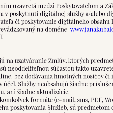
ením uzavretá medzi Poskytovateľom a Zá
v poskytnutí digitálnej služby a/alebo d
ateľa či poskytovanie digitálneho obsahu 
prevádzkovaný na doméne
www.janakubal
ľ.
ú na uzatváranie Zmlúv, ktorých predmet
a sú neoddeliteľnou súčasťou takto uzavret
line, bez dodávania hmotných nosičov či
 účel. Služby neobsahujú žiadne príslušen
iu, ani žiadne aktualizácie.
akomkoľvek formáte (e-mail, sms, PDF, Wor
behu poskytovania Služieb, sú predmetom 