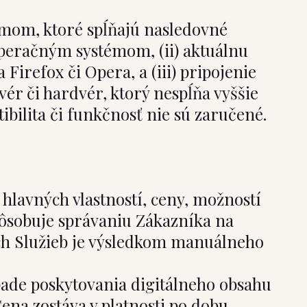
émom, ktoré spĺňajú nasledovné
 operačným systémom, (ii) aktuálnu
irefox či Opera, a (iii) pripojenie
ér či hardvér, ktorý nespĺňa vyššie
ibilita či funkčnosť nie sú zaručené.
 hlavných vlastností, ceny, možností
spôsobuje správaniu Zákazníka na
ch Služieb je výsledkom manuálneho
ípade poskytovania digitálneho obsahu
Cena zostáva v platnosti po dobu