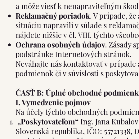
a môže viesť k nenapraviteľným ško
Reklamačný poriadok
. V prípade, ž
situáciu napravili v súlade s rekl
nájdete nižšie v čl. VIII. týchto vš
Ochrana osobných údajov
. Zásady 
podstránke Internetových stránok.
Neváhajte nás kontaktovať v prípade
podmienok či v súvislosti s poskytov
ČASŤ B: Úplné obchodné podmienk
I. Vymedzenie pojmov
Na účely týchto obchodných podmien
„Poskytovateľom“
Ing. Jana Kubalov
Slovenská republika, IČO: 55721338, D