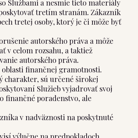
so Službami a nesmie tieto materiály
poskytovať tretím stranám. Zákazník
ech tretej osoby, ktorý je či môže byť
porušenie autorského práva a môže
ť v celom rozsahu, a taktiež
vanie autorského práva.
 oblasti finančnej gramotnosti.
 charakter, sú určené širokej
skytovaní Služieb vyjadrovať svoj
 o finančné poradenstvo, ale
azníka v nadväznosti na poskytnuté
ávisí výlučne na predpokladoch