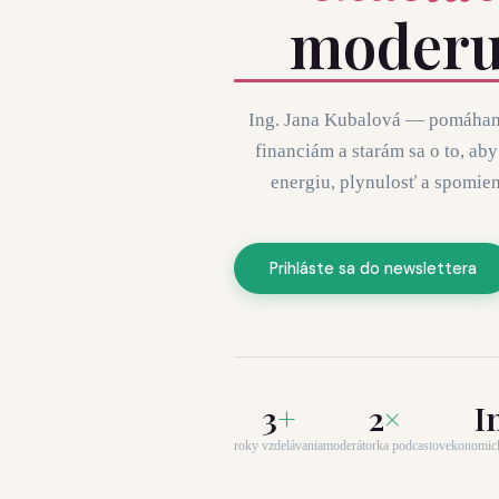
moderu
Ing. Jana Kubalová — pomáha
financiám a starám sa o to, aby
energiu, plynulosť a spomien
Prihláste sa do newslettera
3
+
2
×
I
roky vzdelávania
moderátorka podcastov
ekonomick