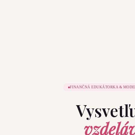
FINANČNÁ EDUKÁTORKA & MODE
Vysvetľ
vzdelá