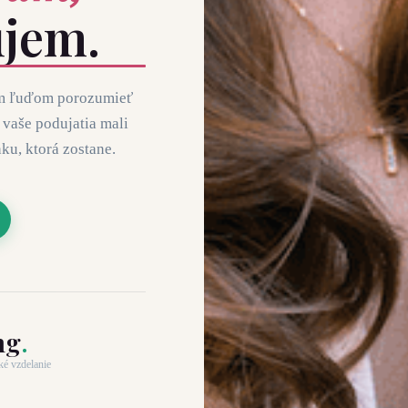
jem.
m ľuďom porozumieť
 vaše podujatia mali
ku, ktorá zostane.
ng
.
é vzdelanie